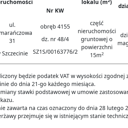
2
eruchomości
lokalu (m
)
dzi
Nr KW
część
ul.
obręb 4155
nieruchomości
marańczowa
dz
dz. nr 48/4
gruntowej o
31
mag
powierzchni
SZ1S/00163776/2
 Szczecinie
2
15m
liczony będzie podatek VAT w wysokości zgodnej 
inie do dnia 21-go każdego miesiąca.
miany stawki podstawowej w umowie zastosowan
ykazu.
e zawarta na czas oznaczony do dnia 28 lutego 2
rżawy przejmuje się w istniejącym stanie technic