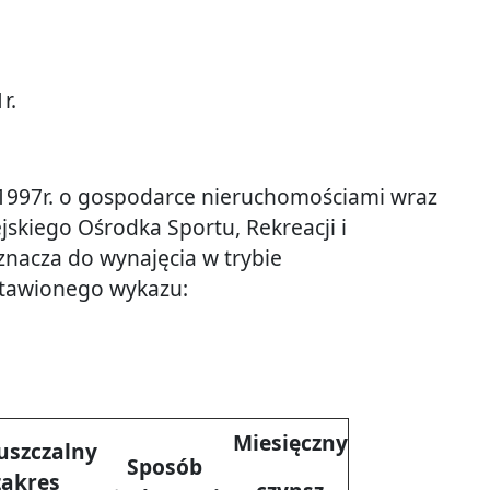
r.
nia 1997r. o gospodarce nieruchomościami wraz
ejskiego Ośrodka Sportu, Rekreacji i
eznacza do wynajęcia w trybie
stawionego wykazu:
Miesięczny
uszczalny
Sposób
zakres