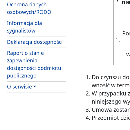
ni
Ochrona danych
osobowych/RODO
Informacja dla
sygnalistów
Po
1.
Deklaracja dostępności
Raport o stanie
w
zapewnienia
dostępności podmiotu
publicznego
Do czynszu do
wnosić w term
O serwisie
W przypadku z
niniejszego w
Umowa zostani
Przedmiot dzie