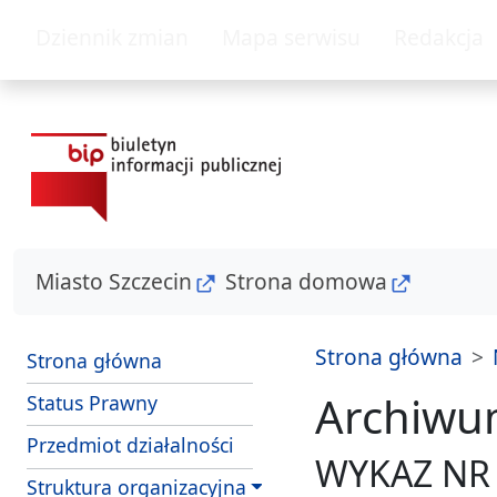
przejdź do głównego menu
przejdź do treśc
Dziennik zmian
Mapa serwisu
Redakcja
Miasto Szczecin
Strona domowa
Strona główna
Strona główna
Archiwu
Status Prawny
Przedmiot działalności
WYKAZ NR 
Struktura organizacyjna