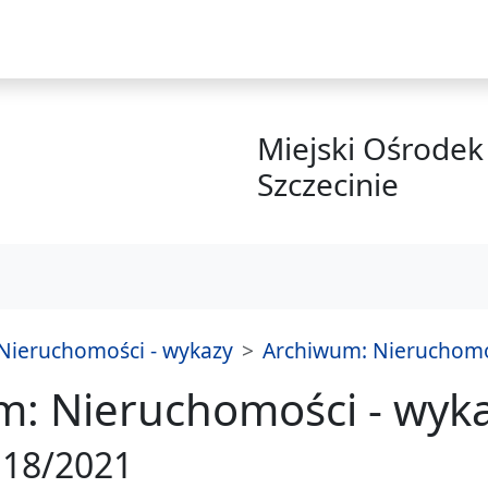
i
Miejski Ośrodek 
Szczecinie
Nieruchomości - wykazy
Archiwum: Nieruchomoś
m: Nieruchomości - wyk
18/2021