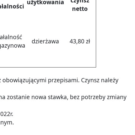
czynsz
użytkowania
ałalności
netto
iałalność
dzierżawa
43,80 zł
azynowa
z obowiązującymi przepisami. Czynsz należy
a zostanie nowa stawka, bez potrzeby zmiany
022r.
znym.