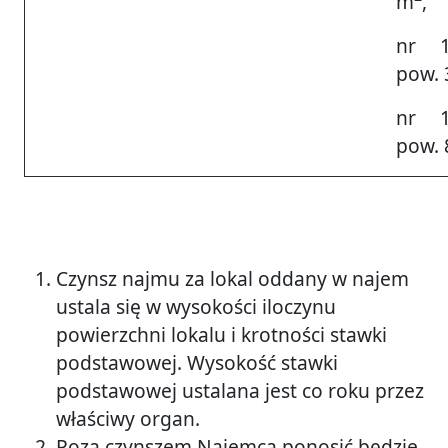
m
,
nr 1
pow. 
nr 1
pow. 
Czynsz najmu za lokal oddany w najem
ustala się w wysokości iloczynu
powierzchni lokalu i krotności stawki
podstawowej. Wysokość stawki
podstawowej ustalana jest co roku przez
właściwy organ.
Poza czynszem Najemca ponosić będzie