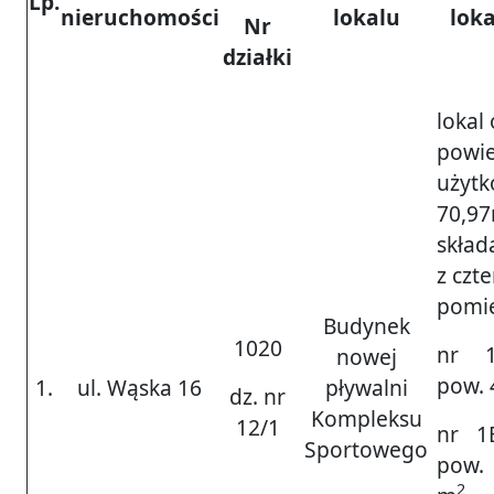
Lp.
nieruchomości
lokalu
lok
Nr
działki
lokal 
powie
użytk
70,9
skład
z czt
pomie
Budynek
1020
nr 1
nowej
pow.
1.
ul. Wąska 16
pływalni
dz. nr
Kompleksu
12/1
nr 1
Sportowego
pow.
2