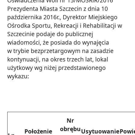
Oświadczenia Woli nr 15/MOSRiR/2016
Prezydenta Miasta Szczecin z dnia 10
października 2016r., Dyrektor Miejskiego
Ośrodka Sportu, Rekreacji i Rehabilitacji w
Szczecinie podaje do publicznej
wiadomości, że posiada do wynajęcia
w trybie bezprzetargowym na zasadzie
kontynuacji, na okres trzech lat, lokal
użytkowy wg niżej przedstawionego
wykazu:
Nr
obrębu
Położenie
Usytuowanie
Powi