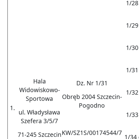
1/28
1/29
1/30
1/31
Hala
Dz. Nr 1/31
Widowiskowo-
1/32
Obręb 2004 Szczecin-
Sportowa
Pogodno
1.
ul. Władysława
1/33
Szefera 3/5/7
KW/SZ1S/00174544/7
71-245 Szczecin
1/34 