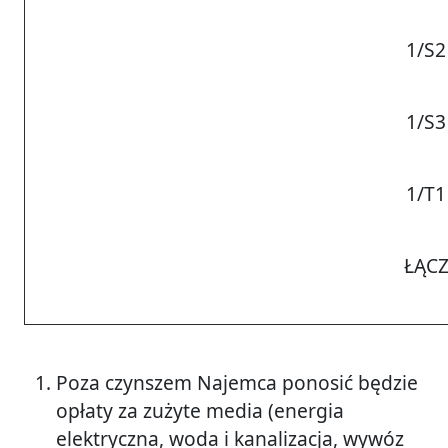
1/S2
1/S3
1/T1
ŁĄCZ
Poza czynszem Najemca ponosić będzie
opłaty za zużyte media (energia
elektryczna, woda i kanalizacja, wywóz