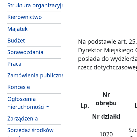
Struktura organizacyjna
Kierownictwo
Majątek
Budżet
Na podstawie art. 25, 
Dyrektor Miejskiego O
Sprawozdania
posiada do wydzierża
Praca
rzecz dotychczasowe
Zamówienia publiczne
Koncesje
Nr
Ogłoszenia
obrębu
Lp.
nieruchomości
Nr działki
Zarządzenia
Sz
Sprzedaż środków
1020