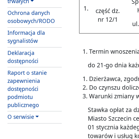
Sp
trwałych
1.
część dz.
Ochrona danych
nr 12/1
osobowych/RODO
ul
Informacja dla
sygnalistów
Termin wnoszenia
Deklaracja
dostępności
do 21-go dnia każ
Raport o stanie
Dzierżawca, zgodn
zapewnienia
Do czynszu dolic
dostępności
Warunki zmiany w
podmiotu
publicznego
Stawka opłat za 
O serwisie
Miasto Szczecin c
01 stycznia każd
towarów i usług 