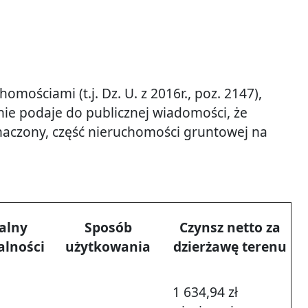
omościami (t.j. Dz. U. z 2016r., poz. 2147),
inie podaje do publicznej wiadomości, że
naczony, część nieruchomości gruntowej na
alny
Sposób
Czynsz netto za
alności
użytkowania
dzierżawę terenu
1 634,94 zł