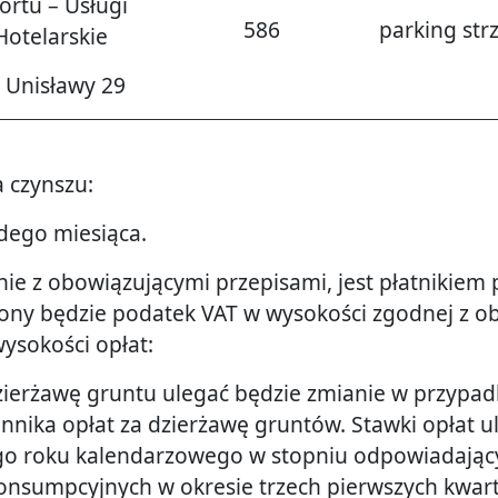
ortu – Usługi
586
parking str
Hotelarskie
. Unisławy 29
 czynszu:
dego miesiąca.
ie z obowiązującymi przepisami, jest płatnikiem
zony będzie podatek VAT w wysokości zgodnej z o
ysokości opłat:
dzierżawę gruntu ulegać będzie zmianie w przypa
ennika opłat za dzierżawę gruntów. Stawki opłat
ego roku kalendarzowego w stopniu odpowiadając
konsumpcyjnych w okresie trzech pierwszych kwa