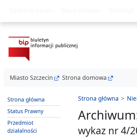
przejdź do głównego menu
przejdź do treśc
Dziennik zmian
Mapa serwisu
Redakcja
Miasto Szczecin
Strona domowa
Strona główna
Nie
Strona główna
Archiwum:
Status Prawny
Przedmiot
wykaz nr 4/
działalności