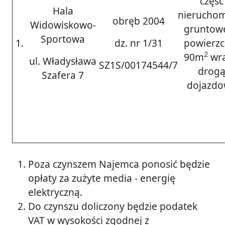
część
Hala
nieruchom
obręb 2004
Widowiskowo-
gruntowe
Sportowa
1.
dz. nr 1/31
powierzc
2
90m
wra
ul. Władysława
SZ1S/00174544/7
drog
Szafera 7
dojazd
Poza czynszem Najemca ponosić będzie
opłaty za zużyte media - energię
elektryczną.
Do czynszu doliczony będzie podatek
VAT w wysokości zgodnej z