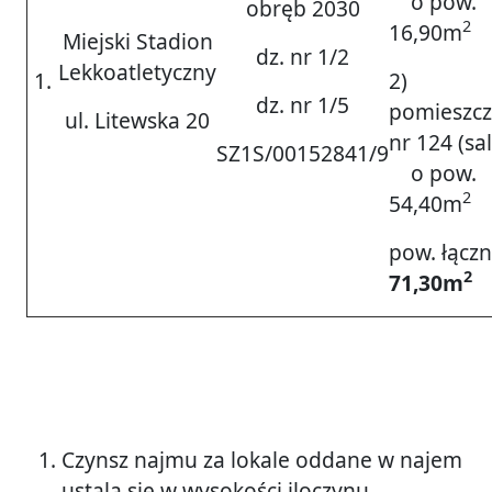
o pow.
obręb 2030
2
16,90m
Miejski Stadion
dz. nr 1/2
Lekkoatletyczny
1.
2)
dz. nr 1/5
pomieszcz
ul. Litewska 20
nr 124 (sal
SZ1S/00152841/9
o pow.
2
54,40m
pow. łączn
2
71,30m
Czynsz najmu za lokale oddane w najem
ustala się w wysokości iloczynu