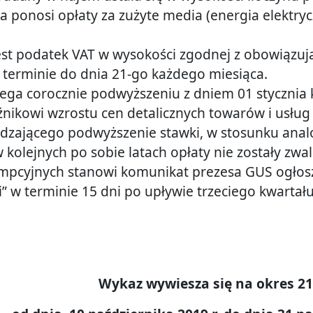
ponosi opłaty za zużyte media (energia elektryc
est podatek VAT w wysokości zgodnej z obowiązuj
w terminie do dnia 21-go każdego miesiąca.
lega corocznie podwyższeniu z dniem 01 styczni
ikowi wzrostu cen detalicznych towarów i usług
dzającego podwyższenie stawki, w stosunku anal
 w kolejnych po sobie latach opłaty nie zostały z
mpcyjnych stanowi komunikat prezesa GUS ogłos
i” w terminie 15 dni po upływie trzeciego kwartału
Wykaz wywiesza się na okres 21