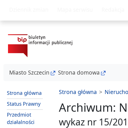
przejdź do głównego menu
przejdź do treśc
Dziennik zmian
Mapa serwisu
Redakcja
Miasto Szczecin
Strona domowa
Strona główna
Nierucho
Strona główna
Archiwum: N
Status Prawny
Przedmiot
wykaz nr 15/20
działalności