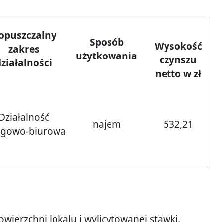
opuszczalny
Sposób
Wysokość
zakres
użytkowania
czynszu
działalności
netto w zł
Działalność
najem
532,21
ugowo-biurowa
wierzchni lokalu i wylicytowanej stawki.