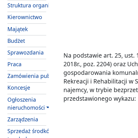
Struktura organizacyjna
Kierownictwo
Majątek
Budżet
Sprawozdania
Na podstawie art. 25, ust. 
2018r., poz. 2204) oraz Uc
Praca
gospodarowania komunalny
Zamówienia publiczne
Rekreacji i Rehabilitacji 
Koncesje
najemcy, w trybie bezprze
przedstawionego wykazu:
Ogłoszenia
nieruchomości
Zarządzenia
Sprzedaż środków