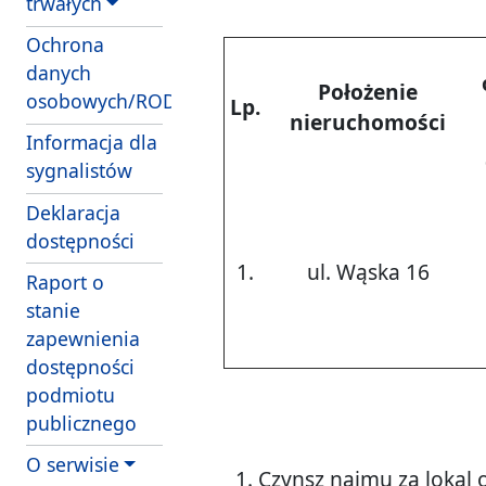
trwałych
Ochrona
danych
Położenie
osobowych/RODO
Lp.
nieruchomości
Informacja dla
sygnalistów
Deklaracja
dostępności
1.
ul. Wąska 16
Raport o
stanie
zapewnienia
dostępności
podmiotu
publicznego
O serwisie
Czynsz najmu za lokal 