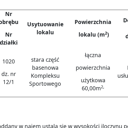
Nr
D
obrębu
Powierzchnia
Usytuowanie
lokalu
2
Nr
lokalu (m
)
działki
łączna
stara część
1020
basenowa
powierzchnia
dz. nr
Kompleksu
usł
użytkowa
12/1
Sportowego
2,
60,00m
oddany w najem ustala się w wysokości iloczynu po