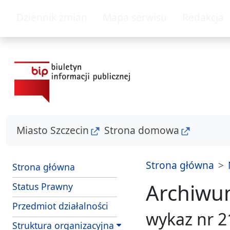
przejdź do głównego menu
przejdź do treśc
Dziennik zmian
Mapa serwisu
Redakcja
Miasto Szczecin
Strona domowa
Strona główna
Strona główna
Archiwu
Status Prawny
Przedmiot działalności
wykaz nr 2
Struktura organizacyjna