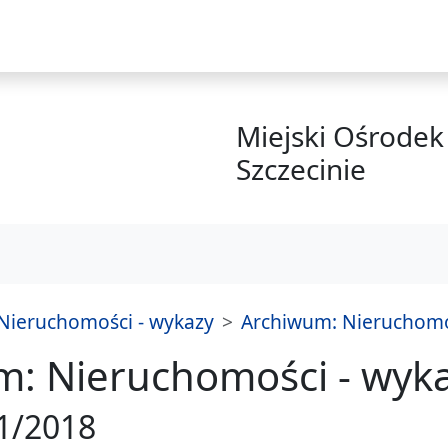
i
Miejski Ośrodek 
Szczecinie
Nieruchomości - wykazy
Archiwum: Nieruchomoś
m: Nieruchomości - wyk
1/2018