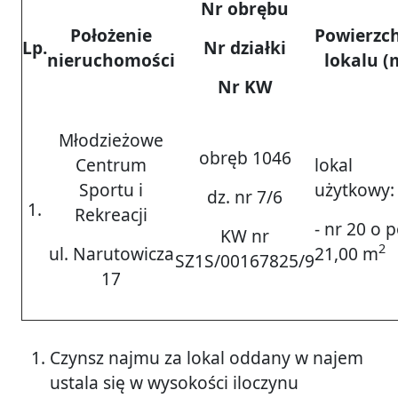
Nr obrębu
Położenie
Powierzc
Lp.
Nr działki
nieruchomości
lokalu (
Nr KW
Młodzieżowe
obręb 1046
Centrum
lokal
Sportu i
użytkowy:
dz. nr 7/6
1.
Rekreacji
- nr 20 o 
KW nr
2
ul. Narutowicza
21,00 m
SZ1S/00167825/9
17
Czynsz najmu za lokal oddany w najem
ustala się w wysokości iloczynu